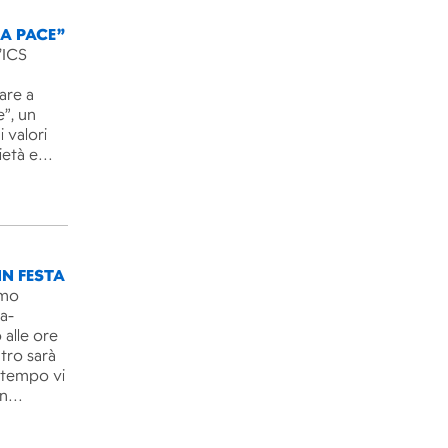
LA PACE”
’ICS
are a
e”, un
 valori
rietà e…
IN FESTA
imo
ra-
 alle ore
ntro sarà
l tempo vi
un…