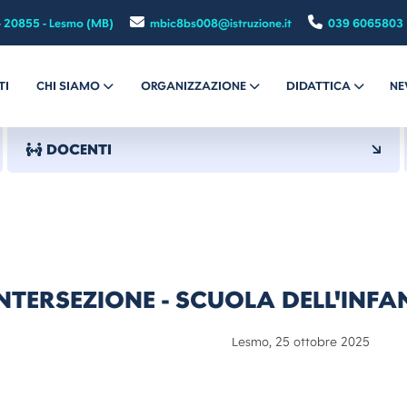
- 20855 - Lesmo (MB)
mbic8bs008@istruzione.it
039 6065803
TI
CHI SIAMO
ORGANIZZAZIONE
DIDATTICA
NE
DOCENTI
TERSEZIONE - SCUOLA DELL'INFA
mo, 25 ottobre 2025