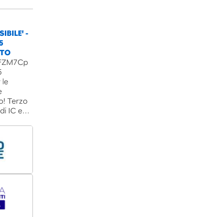
IBILE' -
5
NTO
B3FZM7Cp
5
 le
e
o! Terzo
 di IC e…