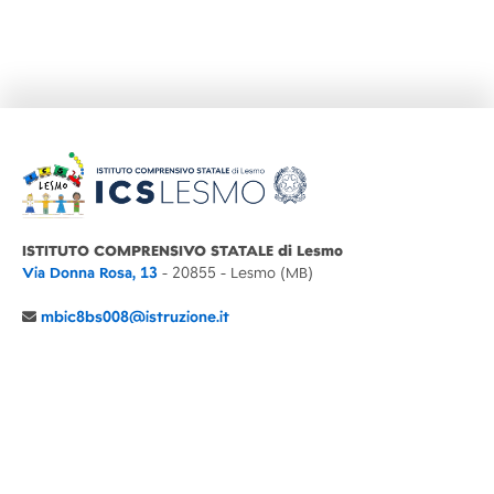
ISTITUTO COMPRENSIVO STATALE di Lesmo
Via Donna Rosa, 13
- 20855 - Lesmo (MB)
mbic8bs008@istruzione.it
039 6065803
Cod.Mecc. MBIC8BS008
C.F. 94030860152 Cod. Un. P.A. UFIMUQ
CONTATTI
CHI SIAMO
DIDATTICA