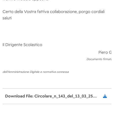
Certo della Vostra fattiva collaborazione, porgo cordiali
saluti
Il Dirigente Scolastico
Piero Gr
Documento firmato di
dell’Amministrazione Digitale e normativa connessa
Download File: Circolare_n_143_del_13_03_25_Riscossione_pagamenti_mancanti.pdf