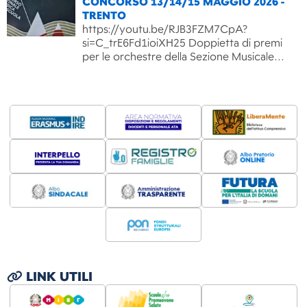
CONCORSO 13/14/15 MAGGIO 2026 -
TRENTO
https://youtu.be/RJB3FZM7CpA?
si=C_trE6Fd1ioiXH25 Doppietta di premi
per le orchestre della Sezione Musicale…
LINK UTILI