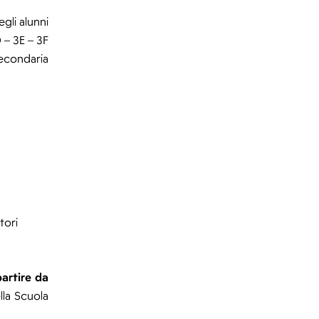
egli alunni
 – 3E – 3F
econdaria
tori
partire da
lla Scuola