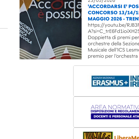
23/05/2026
'ACCORDARSI E' POSS
CONCORSO 13/14/1
MAGGIO 2026 - TRE
https://youtu.be/RJ
A?si=C_trE6Fd1ioiXH2
Doppietta di premi per
orchestre della Sezion
Musicale dell’ICS Lesm
premio per l’orchestra