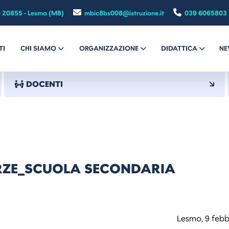
- 20855 - Lesmo (MB)
mbic8bs008@istruzione.it
039 6065803
TI
CHI SIAMO
ORGANIZZAZIONE
DIDATTICA
NE
DOCENTI
RZE_SCUOLA SECONDARIA
Lesmo, 9 febb