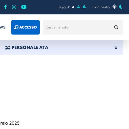
A
A
Layout:
A
Contrasto:
WS
ACCESSO
PERSONALE ATA
raio 2025