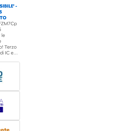
IBILE' -
5
NTO
B3FZM7Cp
5
 le
e
o! Terzo
 di IC e…