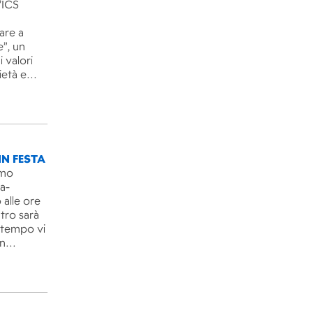
’ICS
are a
e”, un
 valori
rietà e…
IN FESTA
imo
ra-
 alle ore
ntro sarà
l tempo vi
un…