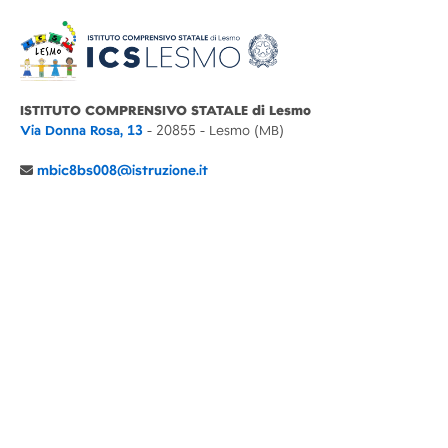
ISTITUTO COMPRENSIVO STATALE di Lesmo
Via Donna Rosa, 13
- 20855 - Lesmo (MB)
mbic8bs008@istruzione.it
039 6065803
Cod.Mecc. MBIC8BS008
C.F. 94030860152 Cod. Un. P.A. UFIMUQ
CONTATTI
CHI SIAMO
DIDATTICA
NEWS
NOTE LEGALI
PRIVACY
COOKIE POLICY
DICHIARAZIONE AGID