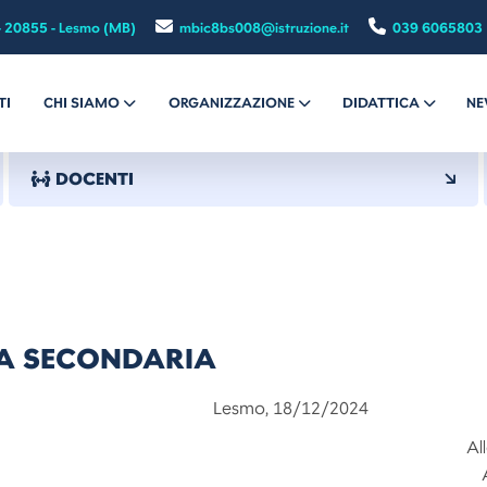
- 20855 - Lesmo (MB)
mbic8bs008@istruzione.it
039 6065803
TI
CHI SIAMO
ORGANIZZAZIONE
DIDATTICA
NE
DOCENTI
LA SECONDARIA
smo, 18/12/2024
Al