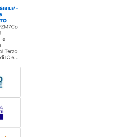
IBILE' -
5
NTO
B3FZM7Cp
5
 le
e
o! Terzo
 di IC e…