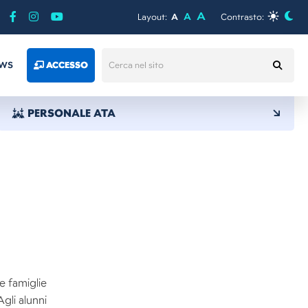
A
A
Layout:
A
Contrasto:
WS
ACCESSO
PERSONALE ATA
le famiglie
Agli alunni