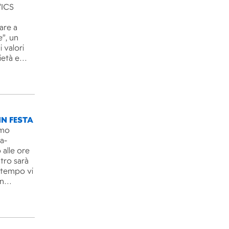
’ICS
are a
e”, un
 valori
rietà e…
IN FESTA
imo
ra-
 alle ore
ntro sarà
l tempo vi
un…