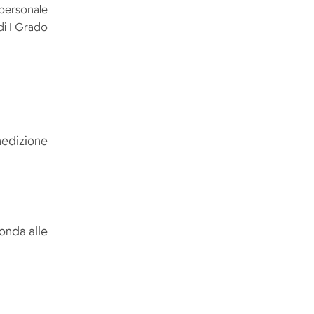
 personale
di I Grado
nedizione
onda alle
)