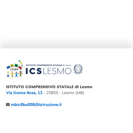
ISTITUTO COMPRENSIVO STATALE di Lesmo
Via Donna Rosa, 13
- 20855 - Lesmo (MB)
mbic8bs008@istruzione.it
039 6065803
Cod.Mecc. MBIC8BS008
C.F. 94030860152 Cod. Un. P.A. UFIMUQ