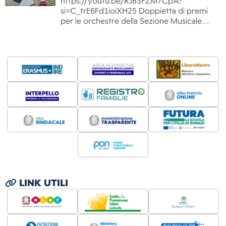
https://youtu.be/RJB3FZM7CpA?
si=C_trE6Fd1ioiXH25 Doppietta di premi
per le orchestre della Sezione Musicale…
LINK UTILI