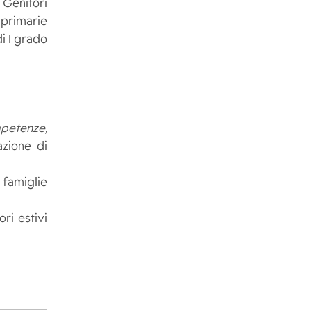
 Genitori
 primarie
i I grado
mpetenze,
azione di
 famiglie
ri estivi