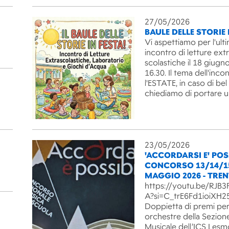
27/05/2026
BAULE DELLE STORIE 
Vi aspettiamo per l'ult
incontro di letture ext
scolastiche il 18 giugno
16.30. Il tema dell'inco
l'ESTATE, in caso di be
chiediamo di portare 
23/05/2026
'ACCORDARSI E' POSS
CONCORSO 13/14/1
MAGGIO 2026 - TRE
https://youtu.be/RJ
A?si=C_trE6Fd1ioiXH2
Doppietta di premi per
orchestre della Sezion
Musicale dell’ICS Lesm