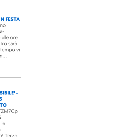
IN FESTA
imo
ra-
 alle ore
ntro sarà
l tempo vi
un…
IBILE' -
5
NTO
B3FZM7Cp
5
 le
e
o! Terzo