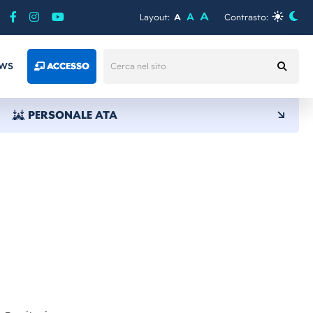
A
A
Layout:
A
Contrasto:
WS
ACCESSO
PERSONALE ATA