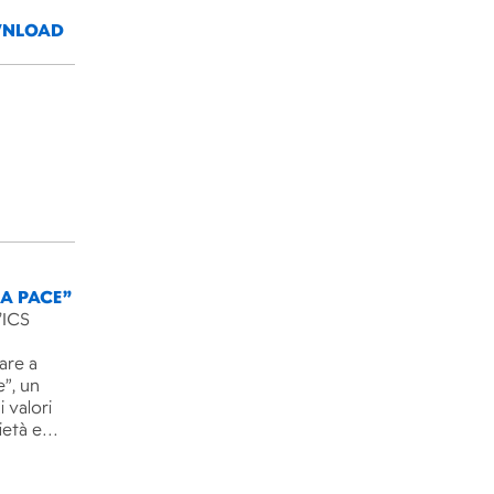
NLOAD
LA PACE”
’ICS
are a
e”, un
 valori
rietà e…