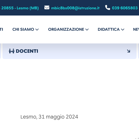
- 20855 - Lesmo (MB)
mbic8bs008@istruzione.it
039 6065803
TI
CHI SIAMO
ORGANIZZAZIONE
DIDATTICA
NE
DOCENTI
 31 maggio 2024