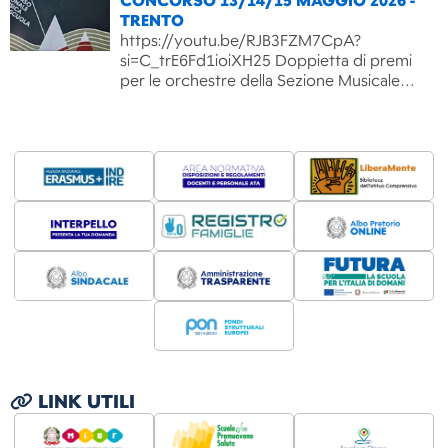
CONCORSO 13/14/15 MAGGIO 2026 -
TRENTO
https://youtu.be/RJB3FZM7CpA?
si=C_trE6Fd1ioiXH25 Doppietta di premi
per le orchestre della Sezione Musicale…
LINK UTILI