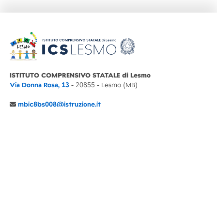
ISTITUTO COMPRENSIVO STATALE di Lesmo
Via Donna Rosa, 13
- 20855 - Lesmo (MB)
mbic8bs008@istruzione.it
039 6065803
Cod.Mecc. MBIC8BS008
C.F. 94030860152 Cod. Un. P.A. UFIMUQ
CONTATTI
CHI SIAMO
DIDATTICA
NEWS
NOTE LEGALI
PRIVACY