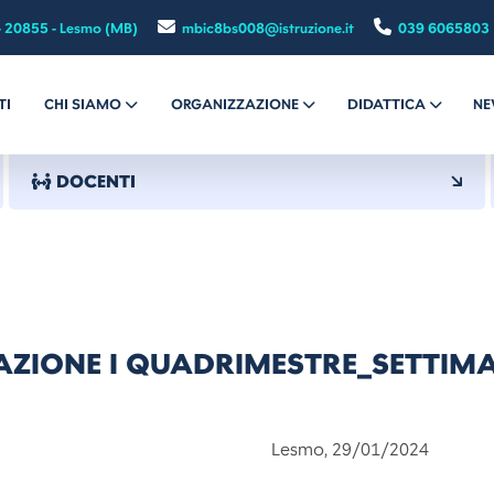
- 20855 - Lesmo (MB)
mbic8bs008@istruzione.it
039 6065803
TI
CHI SIAMO
ORGANIZZAZIONE
DIDATTICA
NE
DOCENTI
AZIONE I QUADRIMESTRE_SETTIM
112 Lesmo, 29/01/2024