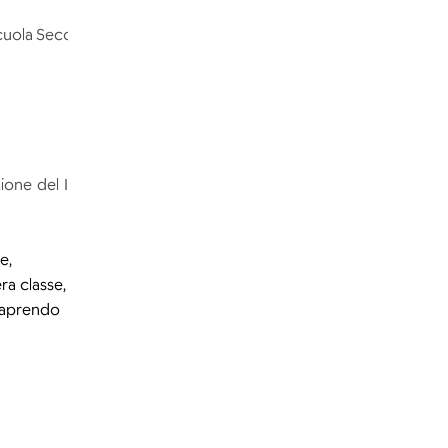
cuola
Secondaria di I Grado
ione del I
e,
ra classe,
, aprendo