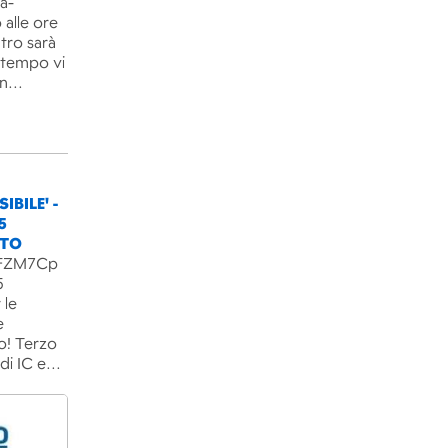
ra-
 alle ore
ntro sarà
l tempo vi
un…
IBILE' -
5
NTO
B3FZM7Cp
5
 le
e
o! Terzo
 di IC e…