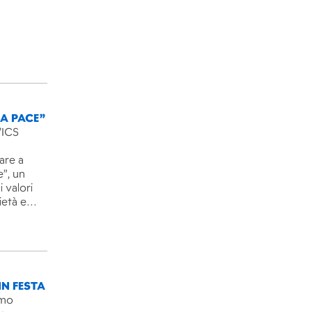
LA PACE”
’ICS
are a
e”, un
 valori
rietà e…
IN FESTA
imo