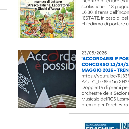
incontro di letture ext
scolastiche il 18 giugno
16.30. Il tema dell'inco
l'ESTATE, in caso di be
chiediamo di portare 
23/05/2026
'ACCORDARSI E' POSS
CONCORSO 13/14/1
MAGGIO 2026 - TRE
https://youtu.be/RJ
A?si=C_trE6Fd1ioiXH2
Doppietta di premi per
orchestre della Sezion
Musicale dell’ICS Lesm
premio per l’orchestra