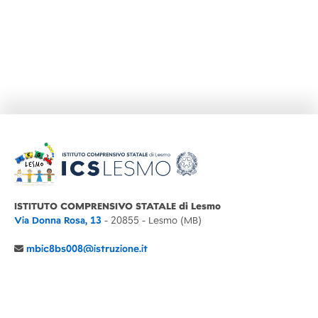
ISTITUTO COMPRENSIVO STATALE di Lesmo
Via Donna Rosa, 13
- 20855 - Lesmo (MB)
mbic8bs008@istruzione.it
039 6065803
Cod.Mecc. MBIC8BS008
C.F. 94030860152 Cod. Un. P.A. UFIMUQ