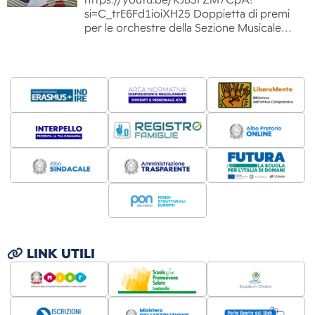
https://youtu.be/RJB3FZM7CpA?
si=C_trE6Fd1ioiXH25 Doppietta di premi
per le orchestre della Sezione Musicale…
LINK UTILI