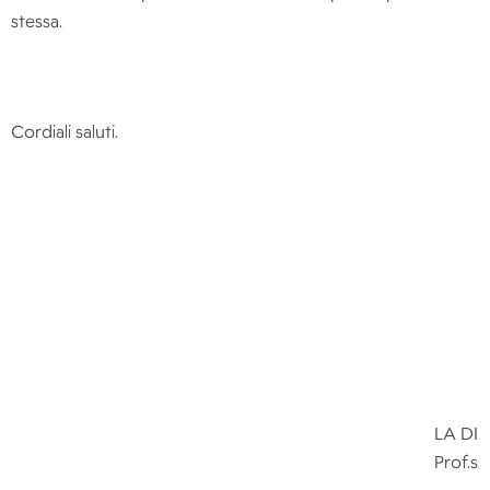
stessa.
Cordiali saluti.
LA DI
P
r
o
f.
s
s