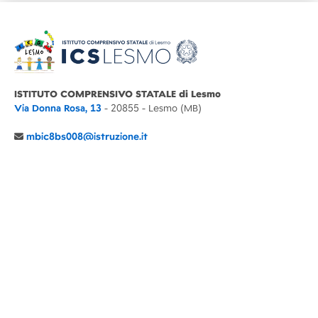
ISTITUTO COMPRENSIVO STATALE di Lesmo
Via Donna Rosa, 13
- 20855 - Lesmo (MB)
mbic8bs008@istruzione.it
039 6065803
Cod.Mecc. MBIC8BS008
C.F. 94030860152 Cod. Un. P.A. UFIMUQ
CONTATTI
CHI SIAMO
DIDATTICA
NEWS
NOTE LEGALI
PRIVACY
COOKIE POLICY