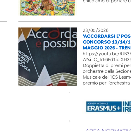
chiediamo di portare 
23/05/2026
'ACCORDARSI E' POSS
CONCORSO 13/14/1
MAGGIO 2026 - TRE
https://youtu.be/RJ
A?si=C_trE6Fd1ioiXH2
Doppietta di premi per
orchestre della Sezion
Musicale dell’ICS Lesm
premio per l’orchestra