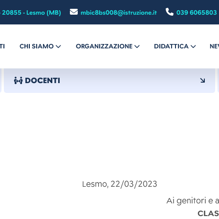
- 20855 - Lesmo (MB)
mbic8bs008@istruzione.it
039 6065803
TI
CHI SIAMO
ORGANIZZAZIONE
DIDATTICA
NE
DOCENTI
5 Lesmo, 22/03/2023
Ai genitori e a
CLAS