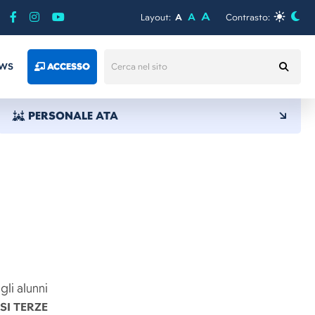
A
A
Layout:
A
Contrasto:
WS
ACCESSO
PERSONALE ATA
gli alunni
SI TERZE