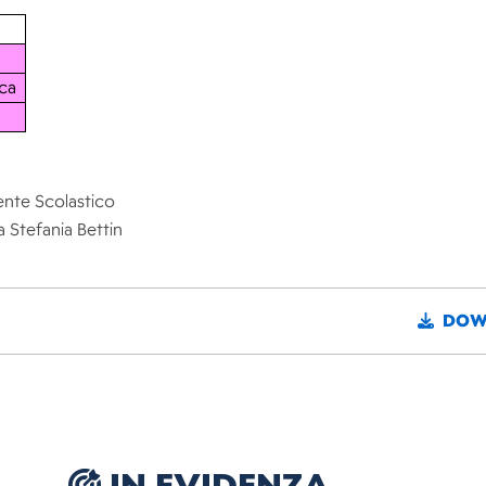
ca
gente Scolastico
a Stefania Bettin
DOW
IN EVIDENZA