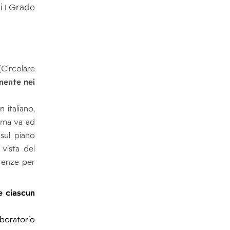
i I Grado
(Circolare
mente nei
 italiano,
, ma va ad
 sul piano
vista del
etenze per
e ciascun
aboratorio