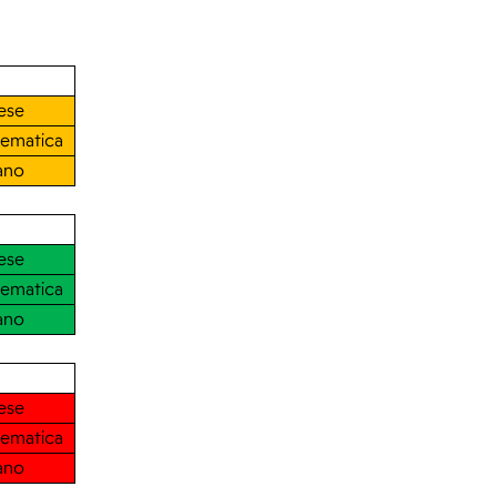
lese
ematica
iano
lese
ematica
iano
lese
ematica
iano