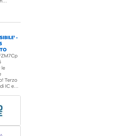
un…
IBILE' -
5
NTO
B3FZM7Cp
5
 le
e
o! Terzo
 di IC e…