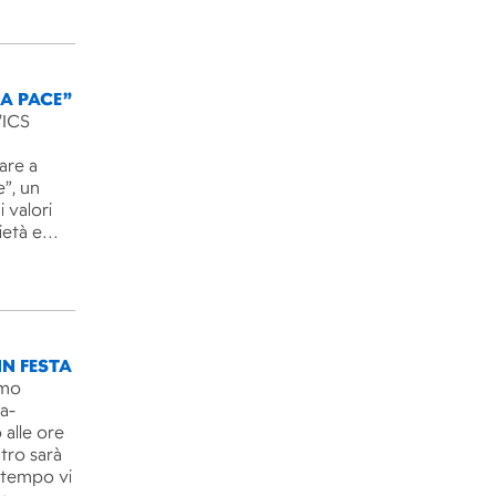
LA PACE”
’ICS
are a
e”, un
 valori
rietà e…
IN FESTA
imo
ra-
 alle ore
ntro sarà
l tempo vi