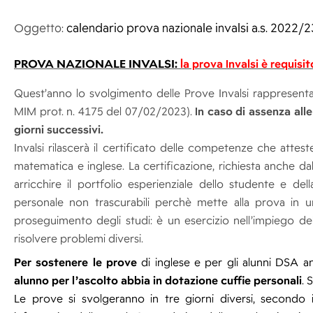
Oggetto:
calendario prova nazionale invalsi a.s. 2022/2
PROVA NAZIONALE INVALSI:
l
a prova Invalsi è requisi
Quest’anno lo svolgimento delle Prove Invalsi rappresenta 
MIM prot. n. 4175 del 07/02/2023).
In caso di assenza al
giorni successivi.
Invalsi rilascerà il certificato delle competenze che attes
matematica e inglese. La certificazione, richiesta anche dal
arricchire il portfolio esperienziale dello studente e de
personale non trascurabili perchè mette alla prova in u
proseguimento degli studi: è un esercizio nell’impiego del
risolvere problemi diversi.
Per sostenere le prove
di inglese e per gli alunni DSA a
alunno per l’ascolto abbia in dotazione cuffie personali
. 
Le prove si svolgeranno in tre giorni diversi, secondo il