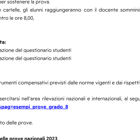
per sostenere la prova.
e cartelle, gli alunni raggiungeranno con il docente somminis
tro le ore 8,00,
ta:
lazione del questionario studenti
lazione del questionario studenti
rumenti compensativi previsti dalle norme vigenti e dai rispetti
ercitarsi nell’area rilevazioni nazionali e internazionali, al seg
tic&pag=esempi_prove_grado_8
to delle prove.
elle prove nazionali 2023