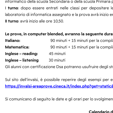
informatico della scuola Secondaria o della scuola Primaria 
I
turno
: dopo essere entrati nelle classi per depositare l
laboratorio di informatica assegnato e la prova avrà inizio en
II
turno
: avrà inizio alle ore 10,50.
Le prove, in computer blended, avranno la seguente dura
Italiano:
90 minuti + 15 minuti per la compi
Matematica:
90 minuti + 15 minuti per la compi
Inglese – reading:
45 minuti
Inglese – listening
30 minuti
Gli alunni con certificazione Dsa potranno usufruire degli st
Sul sito dell’invalsi, è possibile reperire degli esempi per es
https://invalsi-areaprove.cineca.it/index.php?get=sta
Si comunicano di seguito le date e gli orari per lo svolgimen
Calendario d