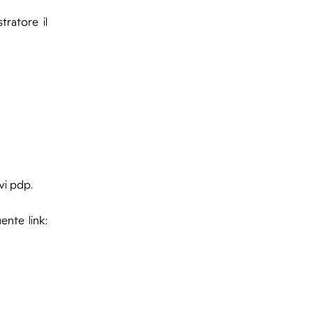
tratore il
vi pdp.
uente link: