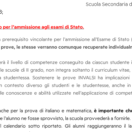
Scuola Secondaria d
3;
to per l’ammissione agli esami di Stato.
prerequisito vincolante per l’ammissione all’Esame di Stato 
le prove, le stesse verranno comunque recuperate individual
terà il livello di competenze conseguito da ciascun studente in
le scuole di II grado, non integra soltanto il curriculum vitae
lla studentessa. Sostenere le prove INVALSI ha implicazioni
n contesto diverso gli studenti e le studentesse, anche in 
le conoscenze e abilità utilizzate nell’applicazione di comp
nche per la prova di italiano e matematica,
è importante ch
Se l’alunno ne fosse sprovvisto, la scuola provvederà a fornirle.
 calendario sotto riportato. Gli alunni raggiungeranno il l