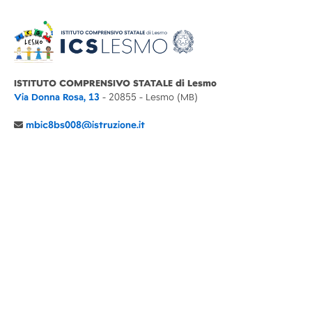
ISTITUTO COMPRENSIVO STATALE di Lesmo
Via Donna Rosa, 13
- 20855 - Lesmo (MB)
mbic8bs008@istruzione.it
039 6065803
Cod.Mecc. MBIC8BS008
C.F. 94030860152 Cod. Un. P.A. UFIMUQ
CONTATTI
CHI SIAMO
DIDATTICA
NEWS
NOTE LEGALI
PRIVACY
COOKIE POLICY
DICHIARAZIONE AGID