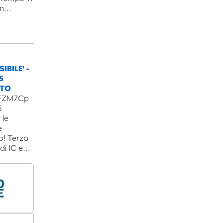
un…
IBILE' -
5
NTO
B3FZM7Cp
5
 le
e
o! Terzo
 di IC e…