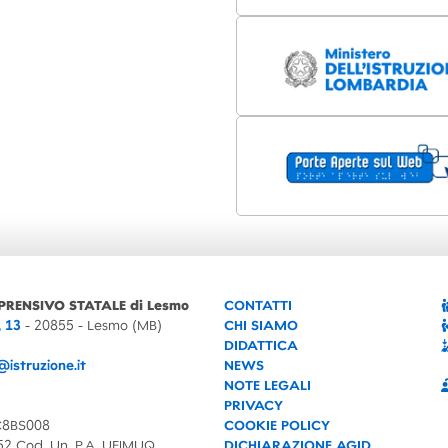
PRENSIVO STATALE di Lesmo
CONTATTI
, 13
- 20855 - Lesmo (MB)
CHI SIAMO
DIDATTICA
istruzione.it
NEWS
NOTE LEGALI
PRIVACY
C8BS008
COOKIE POLICY
52 Cod. Un. P.A. UFIMUQ
DICHIARAZIONE AGID