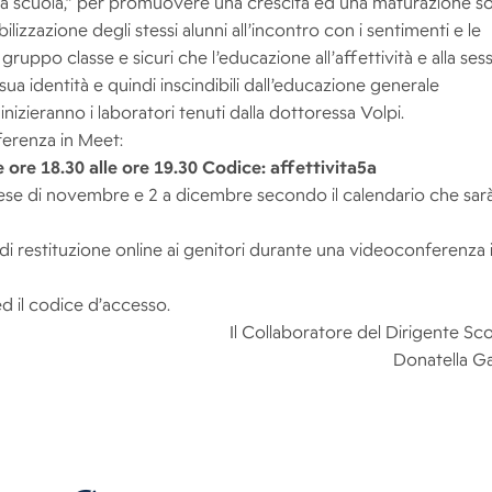
o a scuola,” per promuovere una crescita ed una maturazione so
lizzazione degli stessi alunni all’incontro con i sentimenti e le
gruppo classe e sicuri che l’educazione all’affettività e alla sessu
a identità e quindi inscindibili dall’educazione generale
izieranno i laboratori tenuti dalla dottoressa Volpi.
ferenza in Meet:
re 18.30 alle ore 19.30 Codice: affettivita5a
il mese di novembre e 2 a dicembre secondo il calendario che sara
o di restituzione online ai genitori durante una videoconferenza 
d il codice d’accesso.
Il Collaboratore del Dirigente Sco
Donatella Ga