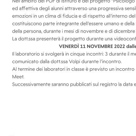
Nell’ambito del POF di Istituto e del progetto “Psicolog
ed affettiva degli alunni attraverso una progressiva sensibi
emozioni in un clima di fiducia e di rispetto all’interno del 
costituiscono parte integrante dell’essere umano e della su
della persona, durante i mesi di novembre e di dicembre in
La dott.ssa presenterà il progetto durante una videocon
VENERDÌ 11 NOVEMBRE 2022 dalle o
Il laboratorio si svolgerà in cinque incontri: 3 durante 
comunicato dalla dott.ssa Volpi durante l’incontro.
Al termine dei laboratori in classe è previsto un incontr
Meet.
Successivamente saranno pubblicati sul registro la data e