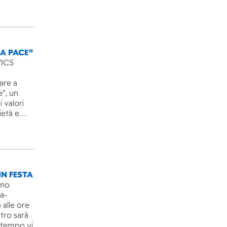
LA PACE”
’ICS
are a
e”, un
 valori
rietà e…
IN FESTA
imo
ra-
 alle ore
ntro sarà
l tempo vi