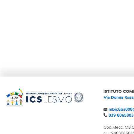
ISTITUTO COM
Via Donna Rosa
mbic8bs008@
039 6065803
Cod.Mecc. MBI
C.F. 940308601