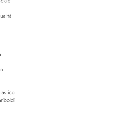
ciale
alità
̀
in
lastico
riboldi