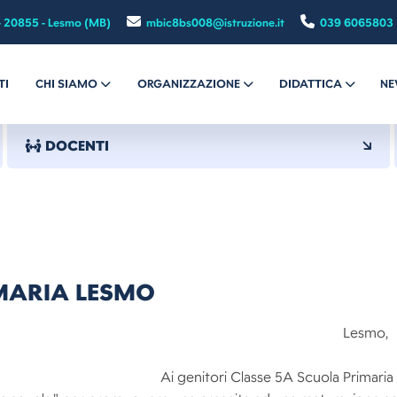
- 20855 - Lesmo (MB)
mbic8bs008@istruzione.it
039 6065803
TI
CHI SIAMO
ORGANIZZAZIONE
DIDATTICA
NE
DOCENTI
IMARIA LESMO
n° 51 Lesmo,
Ai genitori Classe 5A Scuola Primari