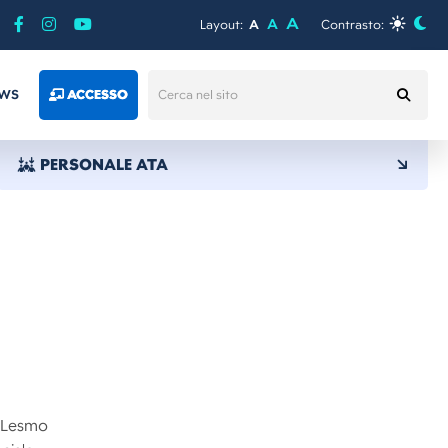
A
A
Layout:
A
Contrasto:
WS
ACCESSO
PERSONALE ATA
a Lesmo