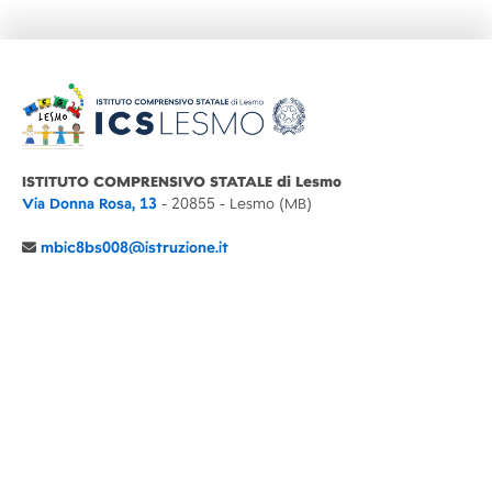
ISTITUTO COMPRENSIVO STATALE di Lesmo
Via Donna Rosa, 13
- 20855 - Lesmo (MB)
mbic8bs008@istruzione.it
039 6065803
Cod.Mecc. MBIC8BS008
C.F. 94030860152 Cod. Un. P.A. UFIMUQ
CONTATTI
CHI SIAMO
DIDATTICA
NEWS
NOTE LEGALI
PRIVACY