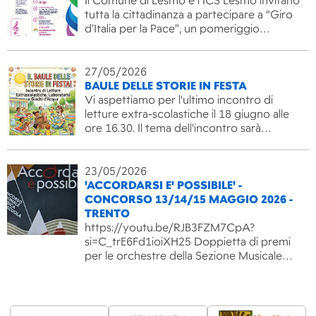
Il Comune di Lesmo e l’ICS Lesmo invitano
tutta la cittadinanza a partecipare a “Giro
d’Italia per la Pace”, un pomeriggio…
27/05/2026
BAULE DELLE STORIE IN FESTA
Vi aspettiamo per l'ultimo incontro di
letture extra-scolastiche il 18 giugno alle
ore 16.30. Il tema dell'incontro sarà…
23/05/2026
'ACCORDARSI E' POSSIBILE' -
CONCORSO 13/14/15 MAGGIO 2026 -
TRENTO
https://youtu.be/RJB3FZM7CpA?
si=C_trE6Fd1ioiXH25 Doppietta di premi
per le orchestre della Sezione Musicale…