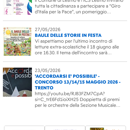
Il Comune di Lesmo e l’ICS Lesmo invitano
tutta la cittadinanza a partecipare a “Giro
d’Italia per la Pace”, un pomeriggio…
27/05/2026
BAULE DELLE STORIE IN FESTA
Vi aspettiamo per l'ultimo incontro di
letture extra-scolastiche il 18 giugno alle
ore 16.30. Il tema dell'incontro sarà…
23/05/2026
'ACCORDARSI E' POSSIBILE' -
CONCORSO 13/14/15 MAGGIO 2026 -
TRENTO
https://youtu.be/RJB3FZM7CpA?
si=C_trE6Fd1ioiXH25 Doppietta di premi
per le orchestre della Sezione Musicale…