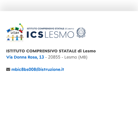
ISTITUTO COMPRENSIVO STATALE di Lesmo
Via Donna Rosa, 13
- 20855 - Lesmo (MB)
mbic8bs008@istruzione.it
039 6065803
Cod.Mecc. MBIC8BS008
C.F. 94030860152 Cod. Un. P.A. UFIMUQ
CONTATTI
CHI SIAMO
DIDATTICA
NEWS
NOTE LEGALI
PRIVACY