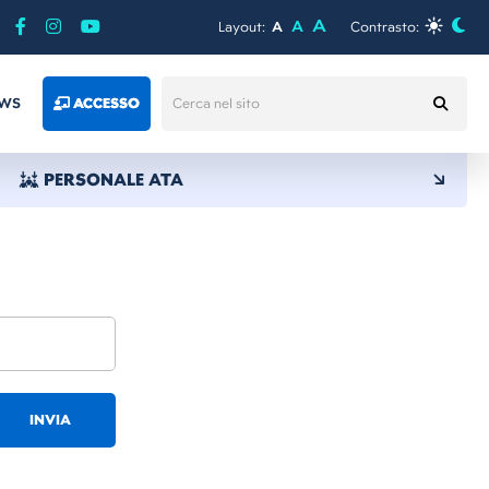
A
A
Layout:
A
Contrasto:
WS
ACCESSO
PERSONALE ATA
INVIA