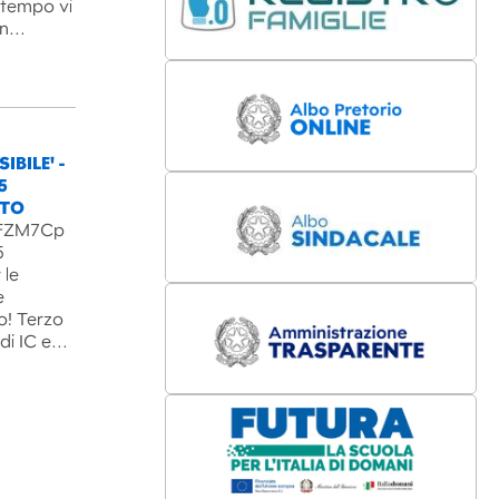
l tempo vi
un…
IBILE' -
5
NTO
B3FZM7Cp
5
 le
e
o! Terzo
 di IC e…