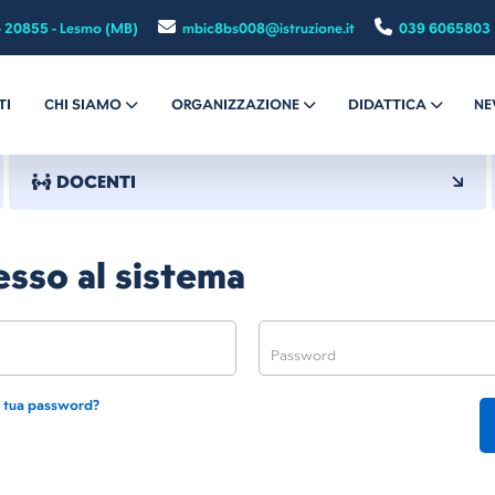
- 20855 - Lesmo (MB)
mbic8bs008@istruzione.it
039 6065803
TI
CHI SIAMO
ORGANIZZAZIONE
DIDATTICA
NE
DOCENTI
sso al sistema
a tua password?