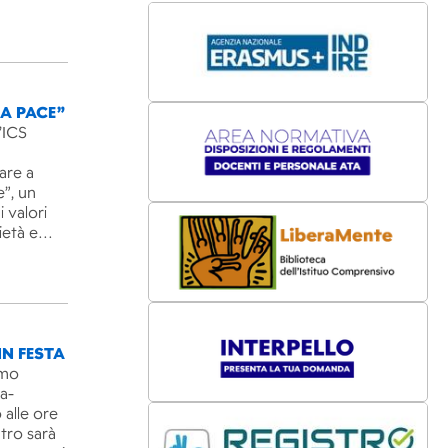
LA PACE”
’ICS
are a
e”, un
 valori
rietà e…
IN FESTA
imo
ra-
 alle ore
ntro sarà