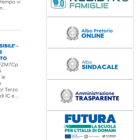
l tempo vi
un…
IBILE' -
5
NTO
B3FZM7Cp
5
 le
e
o! Terzo
 di IC e…