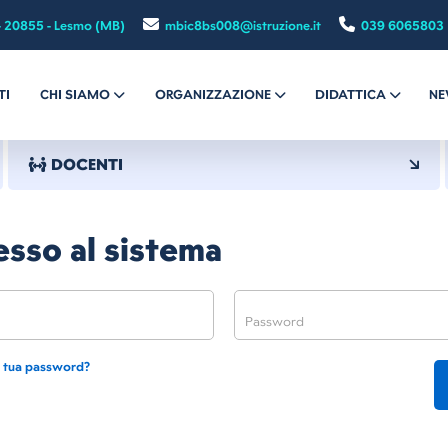
- 20855 - Lesmo (MB)
mbic8bs008@istruzione.it
039 6065803
TI
CHI SIAMO
ORGANIZZAZIONE
DIDATTICA
NE
DOCENTI
sso al sistema
a tua password?