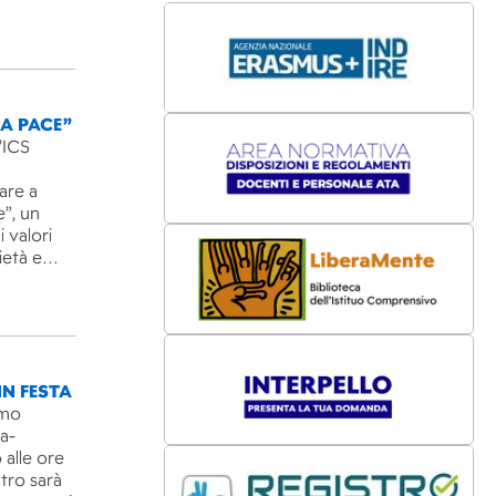
LA PACE”
’ICS
are a
e”, un
 valori
rietà e…
IN FESTA
imo
ra-
 alle ore
ntro sarà