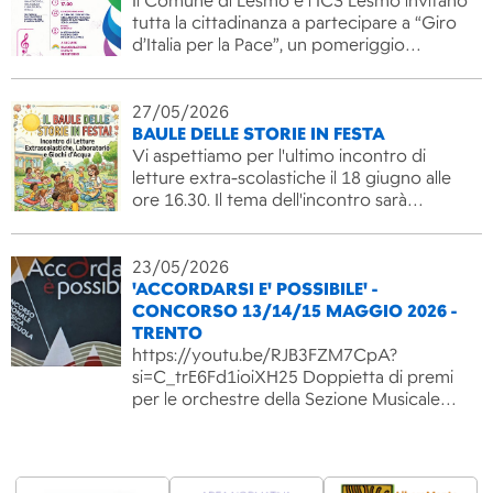
Il Comune di Lesmo e l’ICS Lesmo invitano
tutta la cittadinanza a partecipare a “Giro
d’Italia per la Pace”, un pomeriggio…
27/05/2026
BAULE DELLE STORIE IN FESTA
Vi aspettiamo per l'ultimo incontro di
letture extra-scolastiche il 18 giugno alle
ore 16.30. Il tema dell'incontro sarà…
23/05/2026
'ACCORDARSI E' POSSIBILE' -
CONCORSO 13/14/15 MAGGIO 2026 -
TRENTO
https://youtu.be/RJB3FZM7CpA?
si=C_trE6Fd1ioiXH25 Doppietta di premi
per le orchestre della Sezione Musicale…