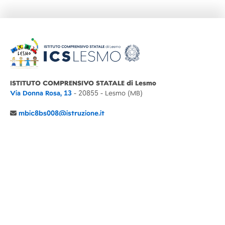
ISTITUTO COMPRENSIVO STATALE di Lesmo
Via Donna Rosa, 13
- 20855 - Lesmo (MB)
mbic8bs008@istruzione.it
039 6065803
Cod.Mecc. MBIC8BS008
C.F. 94030860152 Cod. Un. P.A. UFIMUQ
CONTATTI
CHI SIAMO
DIDATTICA
NEWS
NOTE LEGALI
PRIVACY