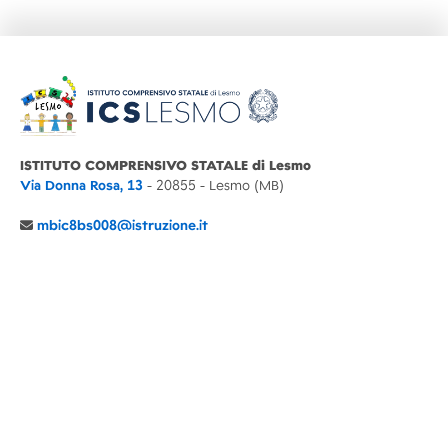
ISTITUTO COMPRENSIVO STATALE di Lesmo
Via Donna Rosa, 13
- 20855 - Lesmo (MB)
mbic8bs008@istruzione.it
039 6065803
Cod.Mecc. MBIC8BS008
C.F. 94030860152 Cod. Un. P.A. UFIMUQ
CONTATTI
CHI SIAMO
DIDATTICA
NEWS
NOTE LEGALI
PRIVACY