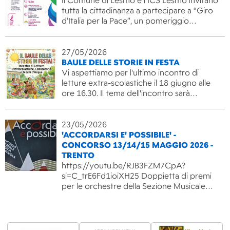
Il Comune di Lesmo e l’ICS Lesmo invitano
tutta la cittadinanza a partecipare a “Giro
d’Italia per la Pace”, un pomeriggio…
27/05/2026
BAULE DELLE STORIE IN FESTA
Vi aspettiamo per l'ultimo incontro di
letture extra-scolastiche il 18 giugno alle
ore 16.30. Il tema dell'incontro sarà…
23/05/2026
'ACCORDARSI E' POSSIBILE' -
CONCORSO 13/14/15 MAGGIO 2026 -
TRENTO
https://youtu.be/RJB3FZM7CpA?
si=C_trE6Fd1ioiXH25 Doppietta di premi
per le orchestre della Sezione Musicale…