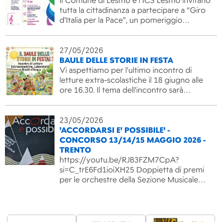
Il Comune di Lesmo e l’ICS Lesmo invitano
tutta la cittadinanza a partecipare a “Giro
d’Italia per la Pace”, un pomeriggio…
27/05/2026
BAULE DELLE STORIE IN FESTA
Vi aspettiamo per l'ultimo incontro di
letture extra-scolastiche il 18 giugno alle
ore 16.30. Il tema dell'incontro sarà…
23/05/2026
'ACCORDARSI E' POSSIBILE' -
CONCORSO 13/14/15 MAGGIO 2026 -
TRENTO
https://youtu.be/RJB3FZM7CpA?
si=C_trE6Fd1ioiXH25 Doppietta di premi
per le orchestre della Sezione Musicale…