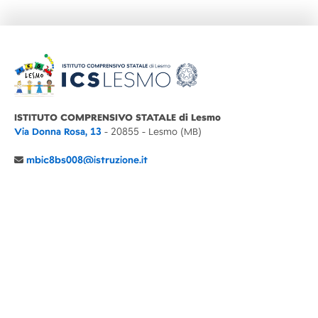
ISTITUTO COMPRENSIVO STATALE di Lesmo
Via Donna Rosa, 13
- 20855 - Lesmo (MB)
mbic8bs008@istruzione.it
039 6065803
Cod.Mecc. MBIC8BS008
C.F. 94030860152 Cod. Un. P.A. UFIMUQ
CONTATTI
CHI SIAMO
DIDATTICA
NEWS
NOTE LEGALI
PRIVACY