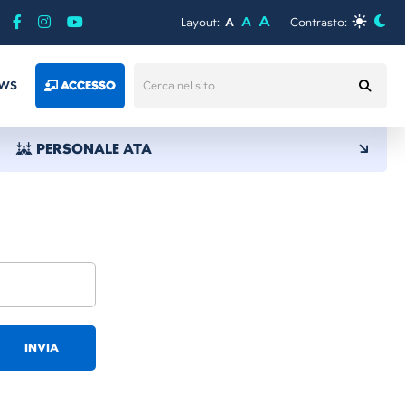
A
A
Layout:
A
Contrasto:
WS
ACCESSO
PERSONALE ATA
INVIA