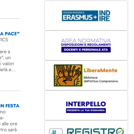
LA PACE”
’ICS
are a
e”, un
 valori
rietà e…
IN FESTA
imo
ra-
 alle ore
ntro sarà