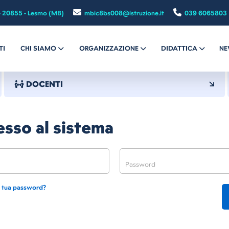
- 20855 - Lesmo (MB)
mbic8bs008@istruzione.it
039 6065803
TI
CHI SIAMO
ORGANIZZAZIONE
DIDATTICA
NE
DOCENTI
sso al sistema
a tua password?