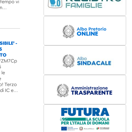
l tempo vi
un…
IBILE' -
5
NTO
B3FZM7Cp
5
 le
e
o! Terzo
 di IC e…