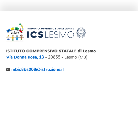
ISTITUTO COMPRENSIVO STATALE di Lesmo
Via Donna Rosa, 13
- 20855 - Lesmo (MB)
mbic8bs008@istruzione.it
039 6065803
Cod.Mecc. MBIC8BS008
C.F. 94030860152 Cod. Un. P.A. UFIMUQ
CONTATTI
CHI SIAMO
DIDATTICA
NEWS
NOTE LEGALI
PRIVACY