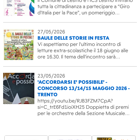
Il Comune di Lesmo e l’ICS Lesmo invitano
tutta la cittadinanza a partecipare a “Giro
d’Italia per la Pace”, un pomeriggio…
27/05/2026
BAULE DELLE STORIE IN FESTA
Vi aspettiamo per l'ultimo incontro di
letture extra-scolastiche il 18 giugno alle
ore 16.30. Il tema dell'incontro sarà…
23/05/2026
'ACCORDARSI E' POSSIBILE' -
CONCORSO 13/14/15 MAGGIO 2026 -
TRENTO
https://youtu.be/RJB3FZM7CpA?
si=C_trE6Fd1ioiXH25 Doppietta di premi
per le orchestre della Sezione Musicale…