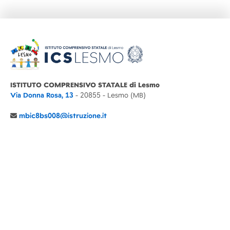
ISTITUTO COMPRENSIVO STATALE di Lesmo
Via Donna Rosa, 13
- 20855 - Lesmo (MB)
mbic8bs008@istruzione.it
039 6065803
Cod.Mecc. MBIC8BS008
C.F. 94030860152 Cod. Un. P.A. UFIMUQ
CONTATTI
CHI SIAMO
DIDATTICA
NEWS
NOTE LEGALI
PRIVACY