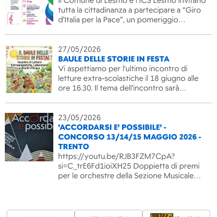
Il Comune di Lesmo e l’ICS Lesmo invitano
tutta la cittadinanza a partecipare a “Giro
d’Italia per la Pace”, un pomeriggio…
27/05/2026
BAULE DELLE STORIE IN FESTA
Vi aspettiamo per l'ultimo incontro di
letture extra-scolastiche il 18 giugno alle
ore 16.30. Il tema dell'incontro sarà…
23/05/2026
'ACCORDARSI E' POSSIBILE' -
CONCORSO 13/14/15 MAGGIO 2026 -
TRENTO
https://youtu.be/RJB3FZM7CpA?
si=C_trE6Fd1ioiXH25 Doppietta di premi
per le orchestre della Sezione Musicale…