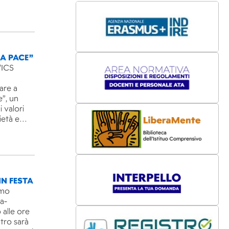
LA PACE”
’ICS
are a
e”, un
 valori
rietà e…
IN FESTA
imo
ra-
 alle ore
ntro sarà