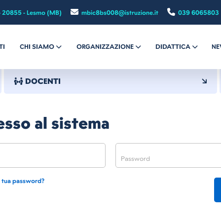
- 20855 - Lesmo (MB)
mbic8bs008@istruzione.it
039 6065803
TI
CHI SIAMO
ORGANIZZAZIONE
DIDATTICA
NE
DOCENTI
sso al sistema
a tua password?