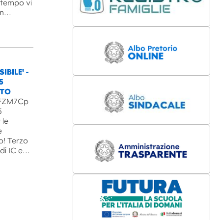
l tempo vi
un…
IBILE' -
5
NTO
B3FZM7Cp
5
 le
e
o! Terzo
 di IC e…