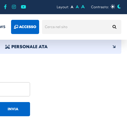
A
A
Layout:
A
Contrasto:
WS
ACCESSO
PERSONALE ATA
INVIA