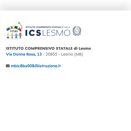
ISTITUTO COMPRENSIVO STATALE di Lesmo
Via Donna Rosa, 13
- 20855 - Lesmo (MB)
mbic8bs008@istruzione.it
039 6065803
Cod.Mecc. MBIC8BS008
C.F. 94030860152 Cod. Un. P.A. UFIMUQ
CONTATTI
CHI SIAMO
DIDATTICA
NEWS
NOTE LEGALI
PRIVACY