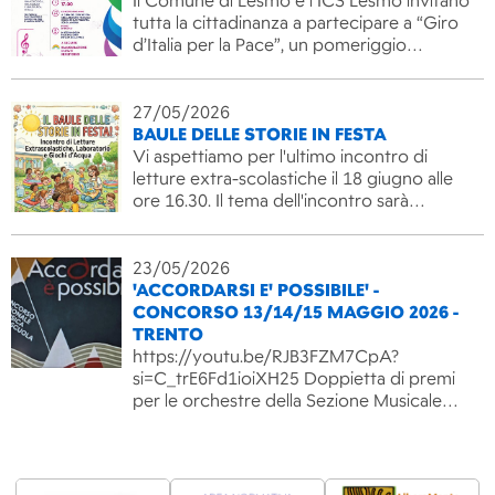
Il Comune di Lesmo e l’ICS Lesmo invitano
tutta la cittadinanza a partecipare a “Giro
d’Italia per la Pace”, un pomeriggio…
27/05/2026
BAULE DELLE STORIE IN FESTA
Vi aspettiamo per l'ultimo incontro di
letture extra-scolastiche il 18 giugno alle
ore 16.30. Il tema dell'incontro sarà…
23/05/2026
'ACCORDARSI E' POSSIBILE' -
CONCORSO 13/14/15 MAGGIO 2026 -
TRENTO
https://youtu.be/RJB3FZM7CpA?
si=C_trE6Fd1ioiXH25 Doppietta di premi
per le orchestre della Sezione Musicale…