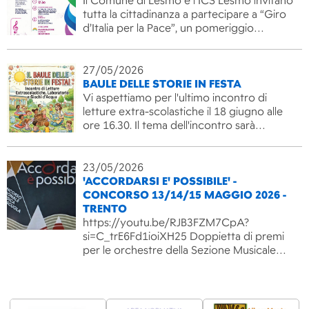
Il Comune di Lesmo e l’ICS Lesmo invitano
tutta la cittadinanza a partecipare a “Giro
d’Italia per la Pace”, un pomeriggio…
27/05/2026
BAULE DELLE STORIE IN FESTA
Vi aspettiamo per l'ultimo incontro di
letture extra-scolastiche il 18 giugno alle
ore 16.30. Il tema dell'incontro sarà…
23/05/2026
'ACCORDARSI E' POSSIBILE' -
CONCORSO 13/14/15 MAGGIO 2026 -
TRENTO
https://youtu.be/RJB3FZM7CpA?
si=C_trE6Fd1ioiXH25 Doppietta di premi
per le orchestre della Sezione Musicale…