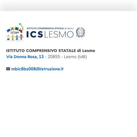
ISTITUTO COMPRENSIVO STATALE di Lesmo
Via Donna Rosa, 13
- 20855 - Lesmo (MB)
mbic8bs008@istruzione.it
039 6065803
Cod.Mecc. MBIC8BS008
C.F. 94030860152 Cod. Un. P.A. UFIMUQ
CONTATTI
CHI SIAMO
DIDATTICA
NEWS
NOTE LEGALI
PRIVACY