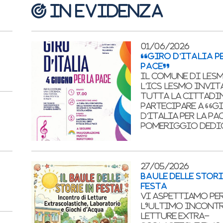
IN EVIDENZA
01/06/2026
“GIRO D’ITALIA P
PACE”
Il Comune di Lesm
l’ICS Lesmo invi
tutta la cittadi
partecipare a “G
d’Italia per la Pa
pomeriggio ded
27/05/2026
BAULE DELLE STORI
FESTA
Vi aspettiamo pe
l'ultimo incont
letture extra-