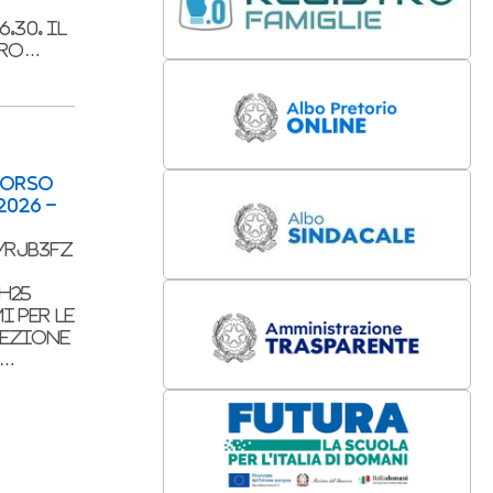
.30. Il
tro…
CORSO
2026 -
/RJB3FZ
H25
i per le
Sezione
S…