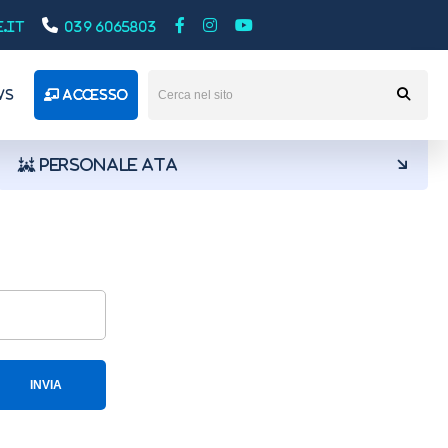
.it
039 6065803
A
A
Layout:
A
Contrasto:
WS
ACCESSO
PERSONALE ATA
INVIA