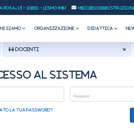
Rosa, 13 - 20855 - Lesmo (MB)
mbic8bs008@istruzione
CHI SIAMO
ORGANIZZAZIONE
DIDATTICA
NE
DOCENTI
esso al sistema
cato la tua password?