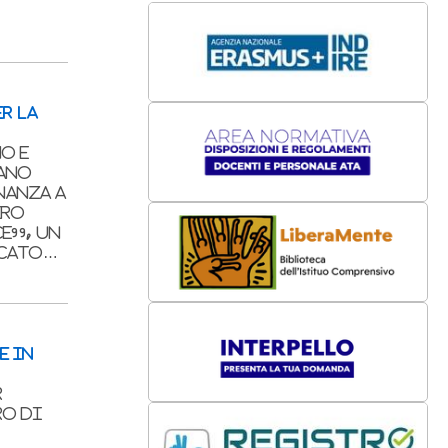
ER LA
o e
tano
nanza a
iro
ce”, un
icato…
E IN
r
ro di