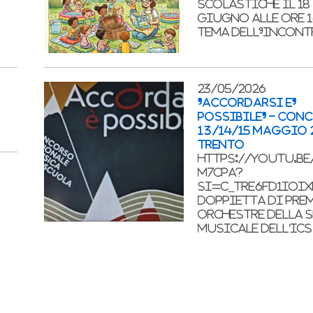
scolastiche il 18
giugno alle ore 16
tema dell'incon
23/05/2026
'ACCORDARSI E'
POSSIBILE' - CON
13/14/15 MAGGIO 
TRENTO
https://youtu.be
M7CpA?
si=C_trE6Fd1ioiX
Doppietta di prem
orchestre della 
Musicale dell’IC