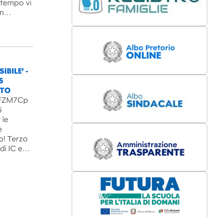
l tempo vi
un…
IBILE' -
5
NTO
B3FZM7Cp
5
 le
e
o! Terzo
 di IC e…