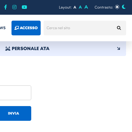
A
A
Layout:
A
Contrasto:
WS
ACCESSO
PERSONALE ATA
INVIA