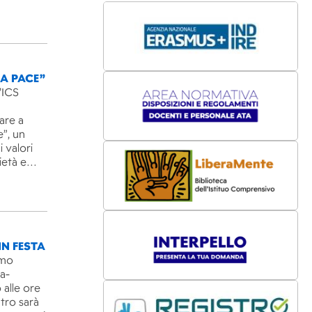
LA PACE”
’ICS
are a
e”, un
 valori
rietà e…
IN FESTA
imo
ra-
 alle ore
ntro sarà