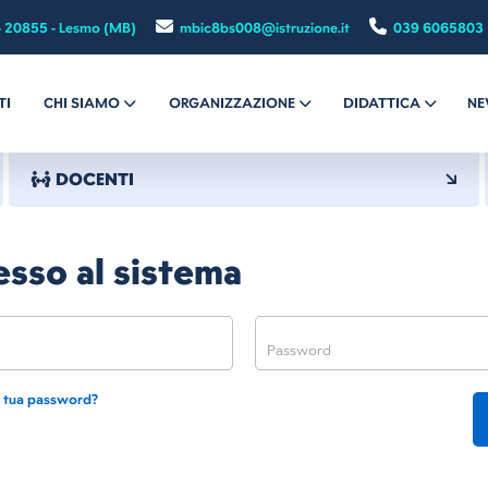
- 20855 - Lesmo (MB)
mbic8bs008@istruzione.it
039 6065803
TI
CHI SIAMO
ORGANIZZAZIONE
DIDATTICA
NE
DOCENTI
sso al sistema
a tua password?