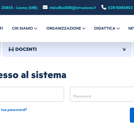
- 20855 - Lesmo (MB)
mbic8bs008@istruzione.it
039 6065803
TI
CHI SIAMO
ORGANIZZAZIONE
DIDATTICA
NE
DOCENTI
sso al sistema
a tua password?