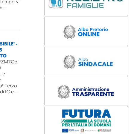
l tempo vi
un…
IBILE' -
5
NTO
B3FZM7Cp
5
 le
e
o! Terzo
 di IC e…