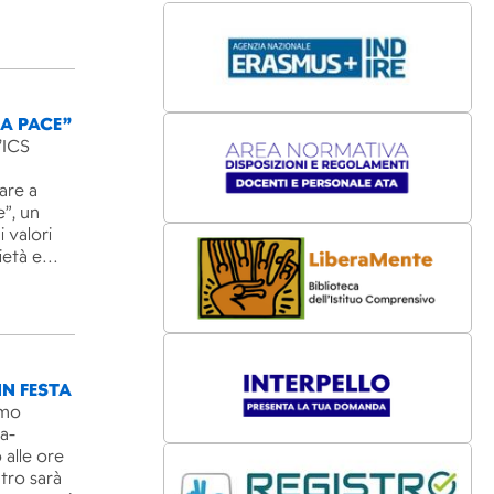
LA PACE”
’ICS
are a
e”, un
 valori
rietà e…
IN FESTA
imo
ra-
 alle ore
ntro sarà