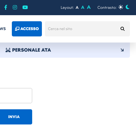
A
A
Layout:
A
Contrasto:
WS
ACCESSO
PERSONALE ATA
INVIA